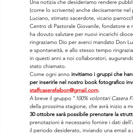
Una notizia che desideriamo rendere pubblic
(come lo scrivente) anche decisamente nel
Luciano, stimato sacerdote, vicario parrocch
Centro di Pastorale Giovanile, fondatore e r
ha dovuto salutare per nuovi incarichi dioc
ringraziamo Dio per averci mandato Don Luc
e spontaneità, e allo stesso tempo ringrazi
in questi anni a noi collaboratori, augurand
stato chiamato.
Come ogni anno 
invitiamo i gruppi che hann
per inserirle nel nostro book fotografico inv
staffcaserafaibon@gmail.com
.
A breve il gruppo "
100% volontari Casera F
della prossima stagione, che avrà inizio a 
30 ottobre sarà possibile prenotare la strut
prenotazioni è necessario fornire i dati del
il periodo desiderato, inviando una email a 