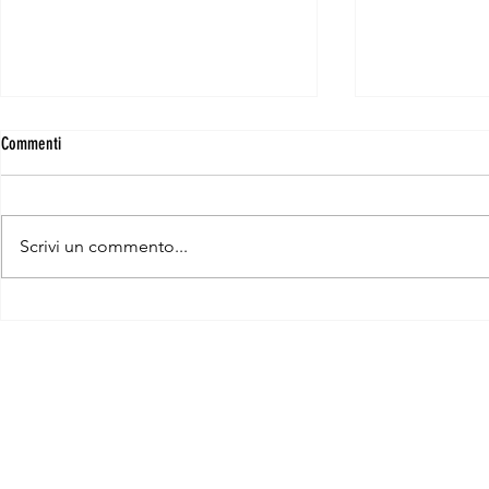
Commenti
Scrivi un commento...
Conclusa l'estate a Casera Faibon. Sono
Finita la stagion
aperte le prenotazioni per la stagione
lavora in vista d
2026.
prenotazioni
CASERA
Struttura di 
FAIBON
Seminario Ves
VAL DI CANZOI